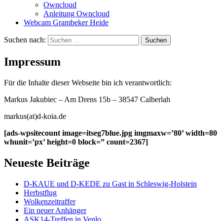
Owncloud
Anleitung Owncloud
Webcam Grambeker Heide
Suchen nach:
Impressum
Für die Inhalte dieser Webseite bin ich verantwortlich:
Markus Jakubiec – Am Drens 15b – 38547 Calberlah
markus(at)d-koia.de
[ads-wpsitecount image=itseg7blue.jpg imgmaxw=’80’ width=80
whunit=’px’ height=0 block=” count=2367]
Neueste Beiträge
D-KAUE und D-KEDE zu Gast in Schleswig-Holstein
Herbstflug
Wolkenzeitraffer
Ein neuer Anhänger
ASK14-Treffen in Venlo