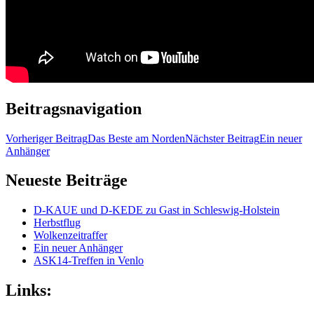
Beitragsnavigation
Vorheriger Beitrag
Das Beste am Norden
Nächster Beitrag
Ein neuer
Anhänger
Neueste Beiträge
D-KAUE und D-KEDE zu Gast in Schleswig-Holstein
Herbstflug
Wolkenzeitraffer
Ein neuer Anhänger
ASK14-Treffen in Venlo
Links: